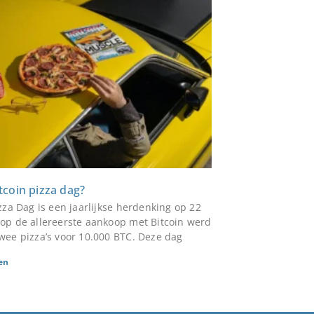
itcoin pizza dag?
izza Dag is een jaarlijkse herdenking op 22
op de allereerste aankoop met Bitcoin werd
wee pizza’s voor 10.000 BTC. Deze dag
en