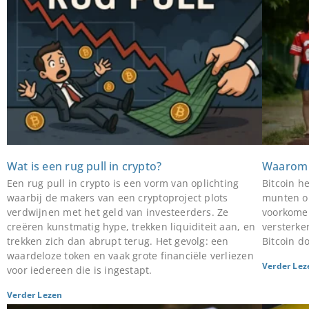
Wat is een rug pull in crypto?
Waarom i
Een rug pull in crypto is een vorm van oplichting
Bitcoin h
waarbij de makers van een cryptoproject plots
munten om
verdwijnen met het geld van investeerders. Ze
voorkomen
creëren kunstmatig hype, trekken liquiditeit aan, en
versterken
trekken zich dan abrupt terug. Het gevolg: een
Bitcoin d
waardeloze token en vaak grote financiële verliezen
Verder Lez
voor iedereen die is ingestapt.
Verder Lezen