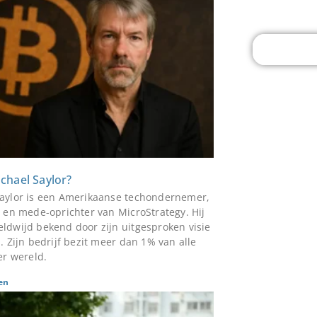
Bitcoi
Klik Hie
ichael Saylor?
aylor is een Amerikaanse techondernemer,
r en mede-oprichter van MicroStrategy. Hij
ldwijd bekend door zijn uitgesproken visie
. Zijn bedrijf bezit meer dan 1% van alle
er wereld.
en