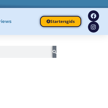
views
Startersgids