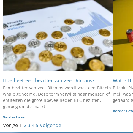
Hoe heet een bezitter van veel Bitcoins?
Wat is B
Een bezitter van veel Bitcoins wordt vaak een Bitcoin
Bitcoin P
whale genoemd. Deze term verwijst naar mensen of
mei, waar
entiteiten die grote hoeveelheden BTC bezitten,
gedaan: t
genoeg om de markt
Verder Lez
Verder Lezen
Vorige
1
2
3
4
5
Volgende