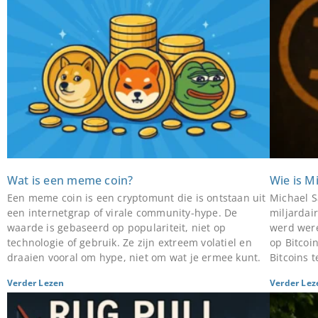
Wat is een meme coin?
Wie is M
Een meme coin is een cryptomunt die is ontstaan uit
Michael S
een internetgrap of virale community-hype. De
miljardai
waarde is gebaseerd op populariteit, niet op
werd were
technologie of gebruik. Ze zijn extreem volatiel en
op Bitcoin
draaien vooral om hype, niet om wat je ermee kunt.
Bitcoins t
Verder Lezen
Verder Lez