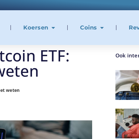
Koersen
Coins
Re
tcoin ETF:
Ook inte
 weten
oet weten