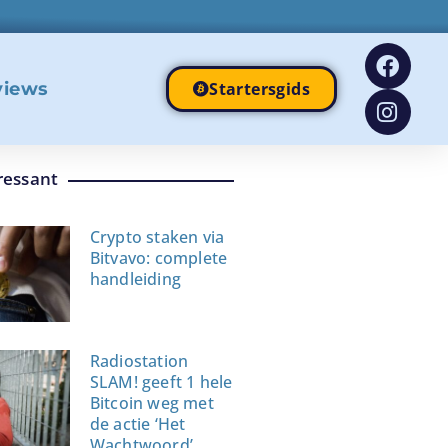
views
Startersgids
ressant
Crypto staken via
Bitvavo: complete
handleiding
Radiostation
SLAM! geeft 1 hele
Bitcoin weg met
de actie ‘Het
Wachtwoord’