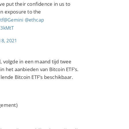
ve put their confidence in us to
in exposure to the
tf
@Gemini
@ethcap
S3kMtT
18, 2021
, volgde in een maand tijd twee
n het aanbieden van Bitcoin ETF’s.
lende Bitcoin ETF’s beschikbaar.
agement)