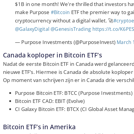
$1B in one month! We're thrilled that investors ha
make Purpose
ETF the premier way to ga
#Bitcoin
cryptocurrency without a digital wallet. 🚀
#cryptoe
@GalaxyDigital
@GenesisTrading
https://t.co/K6PE
— Purpose Investments (@PurposeInvest)
March 
Canada koploper in Bitcoin ETF’s
Nadat de eerste Bitcoin ETF in Canada werd gelanceerd
nieuwe ETF’s. Hiermee is Canada de absolute koploper i
Op moment van schrijven zijn er in Canada drie verschil
Purpose Bitcoin ETF: BTCC (Purpose Investments)
Bitcoin ETF CAD: EBIT (Evolve)
CI Galaxy Bitcoin ETF: BTCX (CI Global Asset Man
Bitcoin ETF’s in Amerika