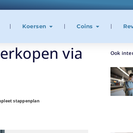
Koersen
Coins
Re
verkopen via
Ook inte
mpleet stappenplan