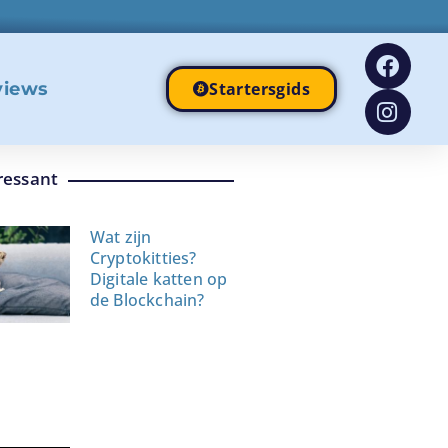
views
Startersgids
ressant
Wat zijn
Cryptokitties?
Digitale katten op
de Blockchain?