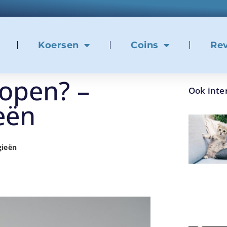
Koersen
Coins
Re
open? –
Ook inte
eën
gieën